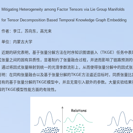
Mitigating Heterogeneity among Factor Tensors via Lie Group Manifolds
for Tensor Decomposition Based Temporal Knowledge Graph Embedding
作者：李江，苏向东，高光来
单位：内蒙古大学
近期的研究表明，基于张量分解方法在时序知识图谱嵌入（TKGE）任务中
式张量之间的固有异质性，显著制约了张量融合过程，并进而影响了链路预测的
，通过将因式张量映射到统一的光滑李群流形上，从而使得张量分解中的因式张
证明：在同构张量融合以及基于张量分解的TKGE方法逼近目标时，同质张量
现有的基于张量分解的TKGE模型中，并且无需引入额外的参数。大量实验结
解的TKGE模型性能方面的有效性。