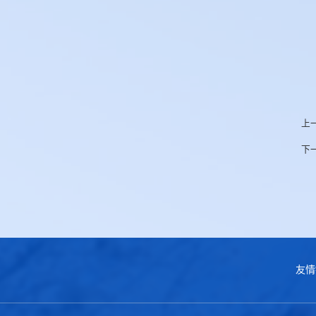
上
下
友情