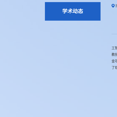
学术动态
工
教
金
了