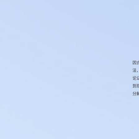
因
法
论
到
分