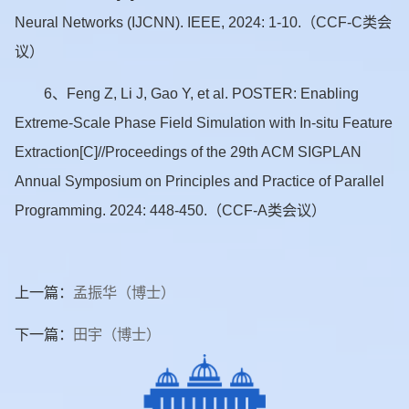
Neural Networks (IJCNN). IEEE, 2024: 1-10.（CCF-C类会
议）
6、Feng Z, Li J, Gao Y, et al. POSTER: Enabling
Extreme-Scale Phase Field Simulation with In-situ Feature
Extraction[C]//Proceedings of the 29th ACM SIGPLAN
Annual Symposium on Principles and Practice of Parallel
Programming. 2024: 448-450.（CCF-A类会议）
上一篇：
孟振华（博士）
下一篇：
田宇（博士）