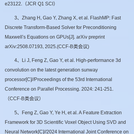
e23122.（JCR Q1 SCI）
3、Zhang H, Gao Y, Zhang X, et al. FlashMP: Fast
Discrete Transform-Based Solver for Preconditioning
Maxwell's Equations on GPUs[J]. arXiv preprint
arXiv:2508.07193, 2025.(CCF-B类会议)
4、Li J, Feng Z, Gao Y, et al. High-performance 3d
convolution on the latest generation sunway
processor[C]//Proceedings of the 53rd International
Conference on Parallel Processing. 2024: 241-251.
（CCF-B类会议）
5、Feng Z, Gao Y, Ye H, et al. A Feature Extraction
Framework for 3D Scientific Voxel Object Using SVD and
Neural Network[C]//2024 International Joint Conference on