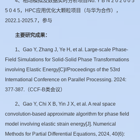
4、相场模拟及数据实时分析项目No. Y B N 2 0 2 0 0 5
5 0 4 5，HPC应用优化大颗粒项目（与华为合作），
2022.1-2025.7，参与
主要研究成果：
1、Gao Y, Zhang J, Ye H, et al. Large-scale Phase-
Field Simulations for Solid-Solid Phase Transformations
involving Elastic Energy[C]//Proceedings of the 53rd
International Conference on Parallel Processing. 2024:
377-387.（CCF-B类会议）
2、Gao Y, Chi X B, Yin J X, et al. A real space
convolution‐based approximate algorithm for phase field
model involving elastic strain energy[J]. Numerical
Methods for Partial Differential Equations, 2024, 40(6):