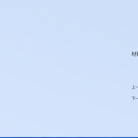
材
上
下