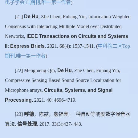
电子学会
期刊
唯一第一作者
T1
,
)
De Hu
[21]
, Zhe Chen, Fuliang Yin, Information Weighted
Consensus with Interacting Multiple Model over Distributed
IEEE Transactions on Circuits and Systems
Networks,
II: Express Briefs
中科院二区
, 2021, 68(4): 1537-1541. (
Top
期刊
唯一第一作者
,
)
De Hu
[22] Mengmeng Qin,
, Zhe Chen, Fuliang Yin,
Compressive Sensing-Based Sound Source Localization for
Circuits, Systems, and Signal
Microphone arrays,
Processing
, 2021, 40: 4696-4719.
呼德
，陈喆，殷福亮
一种自动等响度数字混音器
[23]
,
算法
信号处理
,
, 2017, 33(3):437- 443.