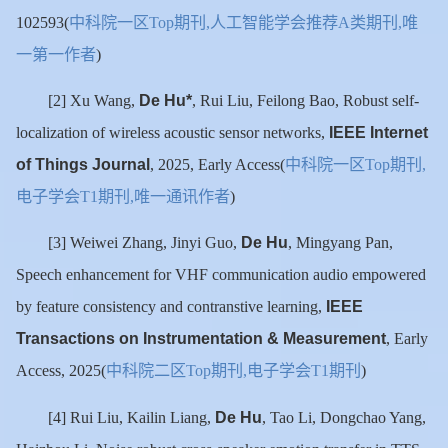
中科院一区
期刊
人工智能学会推荐
类期刊
唯
102593(
Top
,
A
,
一第一作者
)
De Hu*
[2] Xu Wang,
, Rui Liu, Feilong Bao, Robust self-
IEEE Internet
localization of wireless acoustic sensor networks,
of Things Journal
中科院一区
期刊
, 2025, Early Access(
Top
,
电子学会
期刊
唯一通讯作者
T1
,
)
De Hu
[3] Weiwei Zhang, Jinyi Guo,
, Mingyang Pan,
Speech enhancement for VHF communication audio empowered
IEEE
by feature consistency and contranstive learning,
Transactions on Instrumentation & Measurement
, Early
中科院二区
期刊
电子学会
期刊
Access, 2025(
Top
,
T1
)
De Hu
[4] Rui Liu, Kailin Liang,
, Tao Li, Dongchao Yang,