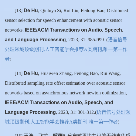
De Hu
[13]
, Qintuya Si, Rui Liu, Feilong Bao, Distributed
sensor selection for speech enhancement with acoustic sensor
IEEE/ACM Transactions on Audio, Speech,
networks,
and Language Processing
语音信号
, 2023, 31: 985-999. (
处理领域顶级期刊
人工智能学会推荐
类期刊
唯一第一作
,
A
,
者
)
De Hu
[14]
, Huaiwen Zhang, Feilong Bao, Rui Wang,
Distributed sampling rate offset estimation over acoustic sensor
networks based on asynchronous network newton optimization,
IEEE/ACM Transactions on Audio, Speech, and
Language Processing
语音信号处理领
, 2023, 31: 301-312.(
域顶级期刊
人工智能学会推荐
类期刊
唯一第一作者
,
A
,
)
王浩，飞龙，
呼德
分布式平均共识的无线声传感