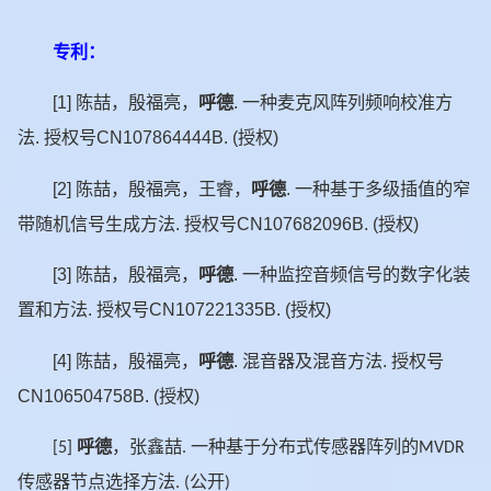
专利：
[1]
陈喆，殷福亮，
呼德
.
一种麦克风阵列频响校准方
法
.
授权号
CN107864444B. (
授权
)
[2]
陈喆，殷福亮，王睿，
呼德
.
一种基于多级插值的窄
带随机信号生成方法
.
授权号
CN107682096B. (
授权
)
[3]
陈喆，殷福亮，
呼德
.
一种监控音频信号的数字化装
置和方法
.
授权号
CN107221335B. (
授权
)
[4]
陈喆，殷福亮，
呼德
.
混音器及混音方法
.
授权号
CN106504758B. (
授权
)
呼德
，张鑫喆
一种基于分布式传感器阵列的
[5]
.
MVDR
传感器节点选择方法
公开
. (
)