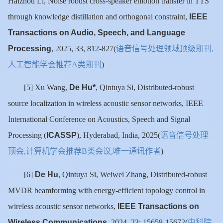
Haizhou Li, Noise robust cross-speaker emotion transfer in TTS
IEEE
through knowledge distillation and orthogonal constraint,
Transactions on Audio, Speech, and Language
Processing
语音信号处理领域顶级期刊
, 2025, 33, 812-827(
,
人工智能学会推荐
类期刊
A
)
De Hu*
[5] Xu Wang,
, Qintuya Si, Distributed-robust
source localization in wireless acoustic sensor networks, IEEE
International Conference on Acoustics, Speech and Signal
ICASSP
语音信号处理
Processing (
), Hyderabad, India, 2025(
顶会
计算机学会推荐
类会议
唯一通讯作者
,
B
,
)
De Hu
[6]
, Qintuya Si, Weiwei Zhang, Distributed-robust
MVDR beamforming with energy-efficient topology control in
IEEE Transactions on
wireless acoustic sensor networks,
Wireless Communications
中科院
, 2024, 23: 15658-15672(