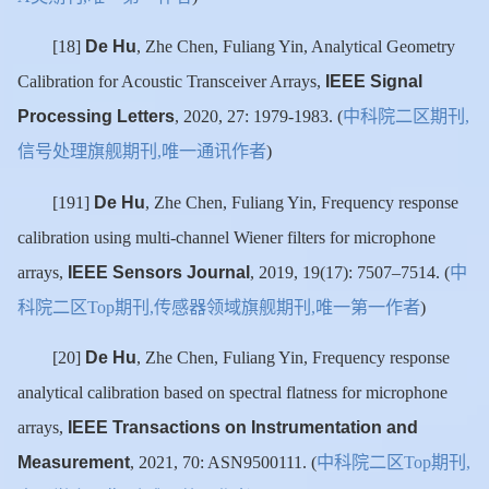
De Hu
[18]
, Zhe Chen, Fuliang Yin, Analytical Geometry
IEEE Signal
Calibration for Acoustic Transceiver Arrays,
Processing Letters
中科院二区期刊
, 2020, 27: 1979-1983. (
,
信号处理旗舰期刊
唯一通讯作者
,
)
De Hu
[191]
, Zhe Chen, Fuliang Yin, Frequency response
calibration using multi-channel Wiener filters for microphone
IEEE Sensors Journal
中
arrays,
, 2019, 19(17): 7507–7514. (
科院二区
期刊
传感器领域旗舰期刊
唯一第一作者
Top
,
,
)
De Hu
[20]
, Zhe Chen, Fuliang Yin, Frequency response
analytical calibration based on spectral flatness for microphone
IEEE Transactions on Instrumentation and
arrays,
Measurement
中科院二区
期刊
, 2021, 70: ASN9500111. (
Top
,