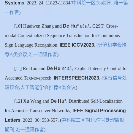
Systems
中科院一区
期刊
唯一第
,
2023, 24, 11823-11834
(
Top
,
一作者
)
De Hu*
et al.
[10] Huaiwen Zhang and
, C2ST: Cross-
modal Contextualized Sequence Transduction for Continuous
IEEE ICCV2023
计算机学会推
Sign Language Recognition,
. (
荐
类会议
唯一通讯作者
A
,
)
De Hu
et al.
[11] Rui Liu and
, Explicit Intensity Control for
INTERSPEECH2023
语音信号处
Accented Text-to-speech,
. (
理顶会
人工智能学会推荐
类会议
,
B
)
De Hu*
[12] Xu Wang and
, Distributed Self-Localization
IEEE Signal Processing
for Acoustic Transceiver Networks,
Letters
中科院二区期刊
信号处理旗舰
, 2023, 30: 553-557. (
,
期刊
唯一通讯作者
,
)