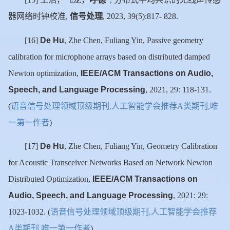
[15]
*
,
器网络时钟校准
信号处理
,
, 2023, 39(5):817- 828.
De Hu
[16]
, Zhe Chen, Fuliang Yin, Passive geometry
calibration for microphone arrays based on distributed damped
IEEE/ACM Transactions on Audio,
Newton optimization,
Speech, and Language Processing
, 2021, 29: 118-131.
语音信号处理领域顶级期刊
人工智能学会推荐
类期刊
唯
(
,
A
,
一第一作者
)
De Hu
[17]
, Zhe Chen, Fuliang Yin, Geometry Calibration
for Acoustic Transceiver Networks Based on Network Newton
IEEE/ACM Transactions on
Distributed Optimization,
Audio, Speech, and Language Processing
, 2021: 29:
语音信号处理领域顶级期刊
人工智能学会推荐
1023-1032. (
,
类期刊
唯一第一作者
A
,
)