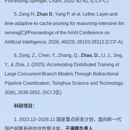
Processing.Springer, Cham, 2020: 62-81. (CCF-C)
5.
Zeng H,
Zhao D
, Yang P, et al. Lethe: Layer-and
time-adaptive kv cache pruning for reasoning-intensive llm
serving[C]//Proceedings of the AAAI Conference on
Artificial Intelligence. 2026, 40(33): 28103-28112.(CCF-A)
6.
Zong, Z., Chen, Y., Zhang, Q.,
Zhao, D.
, Li, J., Jing,
Y., & Zhai, J. (2025). Accelerating Distributed Training of
Large Concurrent-Branch Models Through Bidirectional
Pipeline Coordination. Tsinghua Science and Technology,
30(6), 2638-2652. (SCI 2区)
科研项目：
1.
2023.12–2026.11 国家重点研发计划，面向新一代
国产超算系统的共性算法库，
子课题负责人