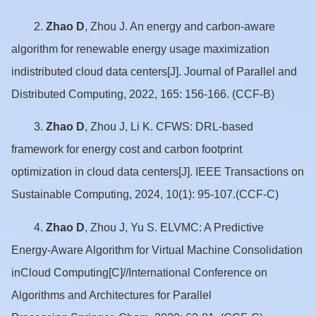
2.
Zhao D
, Zhou J. An energy and carbon-aware
algorithm for renewable energy usage maximization
indistributed cloud data centers[J]. Journal of Parallel and
Distributed Computing, 2022, 165: 156-166. (CCF-B)
3.
Zhao D
, Zhou J, Li K. CFWS: DRL-based
framework for energy cost and carbon footprint
optimization in cloud data centers[J]. IEEE Transactions on
Sustainable Computing, 2024, 10(1): 95-107.(CCF-C)
4.
Zhao D
,
Zhou J, Yu S. ELVMC: A Predictive
Energy-Aware Algorithm for Virtual Machine Consolidation
inCloud Computing[C]//International Conference on
Algorithms and Architectures for Parallel